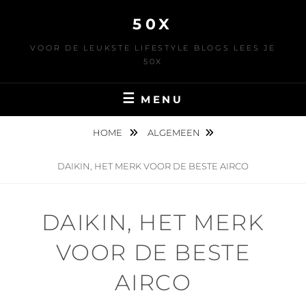
Skip
50X
to
content
VOOR DE LEUKSTE LIFESTYLE BLOGS LEES JE
50X
MENU
HOME
ALGEMEEN
DAIKIN, HET MERK VOOR DE BESTE AIRCO
DAIKIN, HET MERK
VOOR DE BESTE
AIRCO