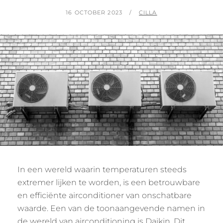
POSTED
BY
16 OCTOBER 2023
CILLA
ON
In een wereld waarin temperaturen steeds
extremer lijken te worden, is een betrouwbare
en efficiënte airconditioner van onschatbare
waarde. Een van de toonaangevende namen in
de wereld van airconditioning is Daikin. Dit