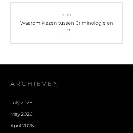
NEXT
Next
Waarom kiezen tussen Criminologie en
post:
IT?
ARCHIEVEN
July 2026
May 2026
April 2026