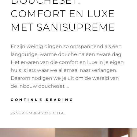
DOUCHESET:
COMFORT EN LUXE
MET SANISUPREME
Er zijn weinig dingen zo ontspannend als een
langdurige, warme douche na een zware dag.
Het ervaren van die comfort en luxe in je eigen
huis is iets waar we allemaal naar verlangen.
Daarom nodigen we je uit om de wereld van
de inbouw doucheset …
ONTDEK
CONTINUE READING
DE
INBOUW
POSTED
BY
25 SEPTEMBER 2023
CILLA
DOUCHESET:
ON
COMFORT
EN
LUXE