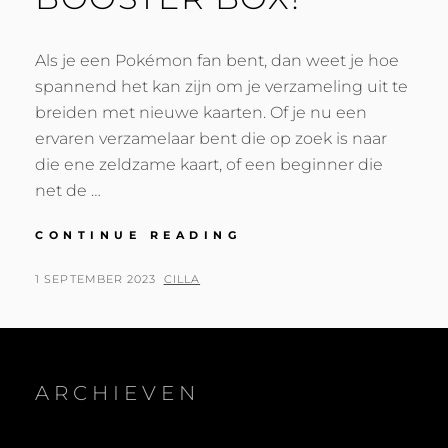
Als je een Pokémon fan bent, dan weet je hoe
spannend het kan zijn om je verzameling uit te
breiden met nieuwe kaarten. Of je nu een
ervaren verzamelaar bent die op zoek is naar
die ene zeldzame kaart, of een beginner die
net de …
ONTDEK
CONTINUE READING
DE
WERELD
POSTED
BY
1 SEPTEMBER 2023
CILLA
VAN
ON
POKÉMON
KAARTEN
BIJ
BESCARDS.NL,
ARCHIEVEN
DÉ
PLEK
VOOR