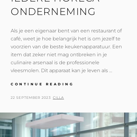
ONDERNEMING
Als je een eigenaar bent van een restaurant of
café, weet je hoe belangrijk het is om jezelf te
voorzien van de beste keukenapparatuur. Een
item dat zeker niet mag ontbreken in je
culinaire arsenaal is de professionele
vleesmolen. Dit apparaat kan je leven als …
PROFESSIONELE
CONTINUE READING
VLEESMOLEN:
EEN
POSTED
BY
22 SEPTEMBER 2023
CILLA
MUST-
ON
HAVE
VOOR
IEDERE
HORECA
ONDERNEMING