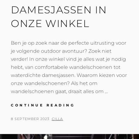
DAMESJASSEN IN
ONZE WINKEL
Ben je op zoek naar de perfecte uitrusting voor
je volgende outdoor avontuur? Zoek niet
verder! In onze winkel vind je alles wat je nodig
hebt, van comfortabele wandelschoenen tot
waterdichte damesjassen. Waarom kiezen voor
onze wandelschoenen? Als het om
wandelschoenen gaat, draait alles om …
ONTDEK
CONTINUE READING
DE
BESTE
POSTED
BY
8 SEPTEMBER 2023
CILLA
WANDELSCHOENEN
ON
EN
WATERDICHTE