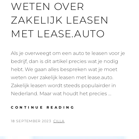
WETEN OVER
ZAKELIJK LEASEN
MET LEASE.AUTO
Als je overweegt om een auto te leasen voor je
bedrijf, dan is dit artikel precies wat je nodig
hebt. We gaan alles bespreken wat je moet
weten over zakelijk leasen met lease.auto.
Zakelijk leasen wordt steeds populairder in
Nederland. Maar wat houdt het precies …
ALLES
CONTINUE READING
WAT
JE
POSTED
BY
18 SEPTEMBER 2023
CILLA
MOET
ON
WETEN
OVER