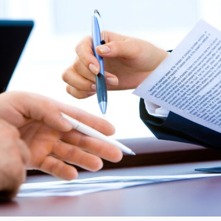
ZAKELIJK
LEASEN
MET
LEASE.AUTO