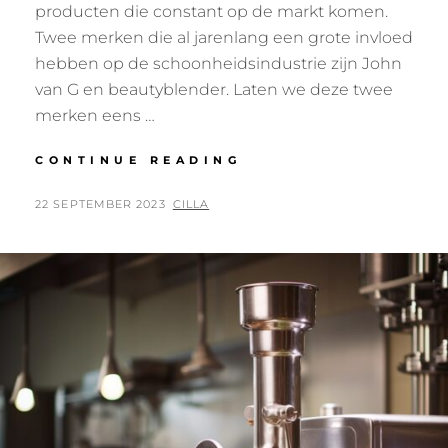
producten die constant op de markt komen.
Twee merken die al jarenlang een grote invloed
hebben op de schoonheidsindustrie zijn John
van G en beautyblender. Laten we deze twee
merken eens …
ONTDEK
CONTINUE READING
DE
SCHOONHEIDSWERE
POSTED
BY
22 SEPTEMBER 2023
CILLA
VAN
ON
JOHN
VAN
G
EN
BEAUTYBLENDER