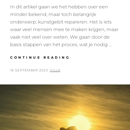
In dit artikel gaan we het hebben over een
minder bekend, maar toch belangrijk
onderwerp: kunstgebit repareren. Het is iets
waar veel mensen mee te maken krijgen, maar
vaak niet veel over weten. We gaan door de
basis stappen van het proces, wat je nodig …
ONTDEK
CONTINUE READING
DE
GEHEIMEN
POSTED
BY
16 SEPTEMBER 2023
CILLA
VAN
ON
KUNSTGEBIT
REPARATIE:
EEN
WEEKEND
AVONTUUR