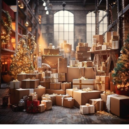
DAMESJASSEN
IN
ONZE
WINKEL