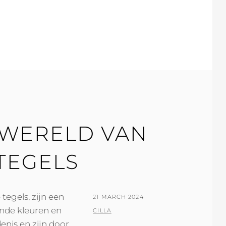
TES
 WERELD VAN
TEGELS
tegels, zijn een
POSTED
21 MARCH 2024
ende kleuren en
ON
BY
CILLA
nis en zijn door