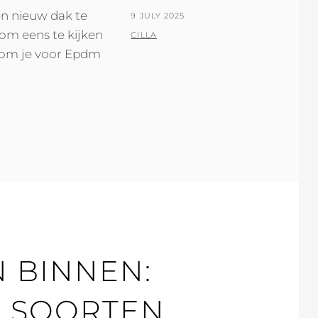
en nieuw dak te
POSTED
9 JULY 2025
om eens te kijken
ON
BY
CILLA
arom je voor Epdm
 BINNEN:
E SOORTEN