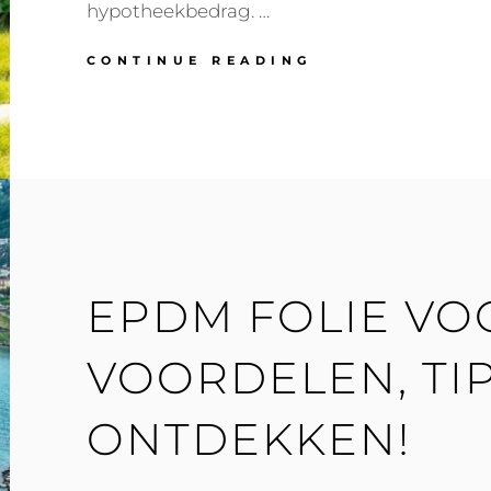
hypotheekbedrag. …
GEBRUIK
CONTINUE READING
JE
OVERWAARDE
VOOR
EEN
TWEEDE
HUIS
OF
ENERGIEBESPA
EPDM FOLIE VOO
VOORDELEN, TIP
ONTDEKKEN!