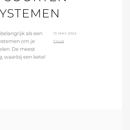
YSTEMEN
 belangrijk als een
POSTED
13 MAY 2024
 systemen om je
ON
BY
CILLA
elen. De meest
, waarbij een ketel
E
YSTEMEN