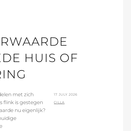
VERWAARDE
DE HUIS OF
RING
delen met zich
POSTED
17 JULY 2026
 flink is gestegen
ON
BY
CILLA
arde nu eigenlijk?
huidige
e