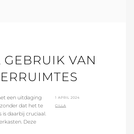
TRENDS
 GEBRUIK VAN
MERRUIMTES
et een uitdaging
POSTED
1 APRIL 2024
 zonder dat het te
ON
BY
CILLA
is daarbij cruciaal.
erkasten. Deze