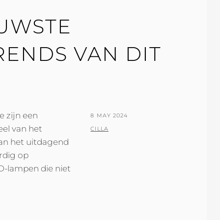
EUWSTE
RENDS VAN DIT
e zijn een
POSTED
8 MAY 2024
eel van het
ON
BY
CILLA
kan het uitdagend
ordig op
-lampen die niet