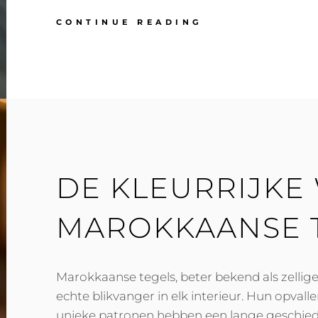
MAAK
CONTINUE READING
OPTIMAAL
GEBRUIK
VAN
KLEINE
BADKAMERRUIM
DE KLEURRIJKE
MAROKKAANSE 
Marokkaanse tegels, beter bekend als zellige 
echte blikvanger in elk interieur. Hun opvall
unieke patronen hebben een lange geschiede