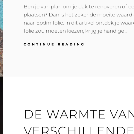
Ben je van plan om je dak te renoveren of e
plaatsen? Dan is het zeker de moeite waard 
naar Epdm folie. In dit artikel ontdek je wa
folie zou moeten kiezen, krijg je handige …
EPDM
CONTINUE READING
FOLIE
VOOR
JE
DAK:
VOORDELEN,
TIPS
EN
PRIJZEN
ONTDEKKEN!
DE WARMTE VAN
VERSCHILLEND