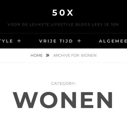
50X
VOOR DE LEUKSTE LIFESTYLE BLOGS LEES JE 50X
TYLE
VRIJE TIJD
ALGEME
HOME
ARCHIVE FOR
WONEN
CATEGORY:
WONEN