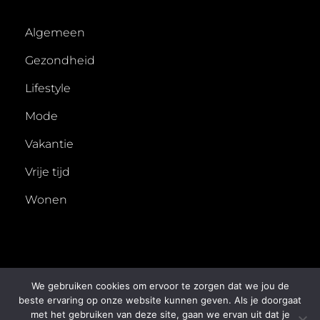
Algemeen
Gezondheid
Lifestyle
Mode
Vakantie
Vrije tijd
Wonen
We gebruiken cookies om ervoor te zorgen dat we jou de
beste ervaring op onze website kunnen geven. Als je doorgaat
met het gebruiken van deze site, gaan we ervan uit dat je
COPYRIGHT © 2026
50X
. ALL RIGHTS RESERVED.