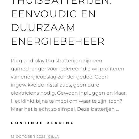
THUISBATTERIJEN:
EENVOUDIG EN
DUURZAAM
ENERGIEBEHEER
Plug and play thuisbatterijen zijn een
gamechanger voor iedereen die wil profiteren
van energieopslag zonder gedoe. Geen
ingewikkelde installaties, geen dure
elektriciens nodig. Gewoon inpluggen en klaar.
Het klinkt bijna te mooi om waar te zijn, toch?
Maar het is echt zo simpel. Deze batterijen …
PLUG
CONTINUE READING
AND
PLAY
POSTED
BY
15 OCTOBER 2025
CILLA