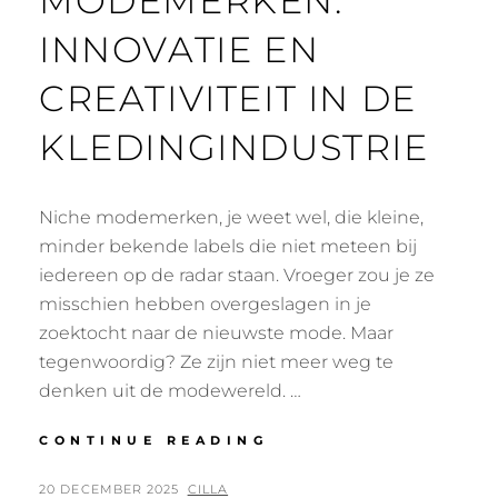
MODEMERKEN:
INNOVATIE EN
CREATIVITEIT IN DE
KLEDINGINDUSTRIE
Niche modemerken, je weet wel, die kleine,
minder bekende labels die niet meteen bij
iedereen op de radar staan. Vroeger zou je ze
misschien hebben overgeslagen in je
zoektocht naar de nieuwste mode. Maar
tegenwoordig? Ze zijn niet meer weg te
denken uit de modewereld. …
NICHE
CONTINUE READING
MODEMERKEN:
INNOVATIE
POSTED
BY
20 DECEMBER 2025
CILLA