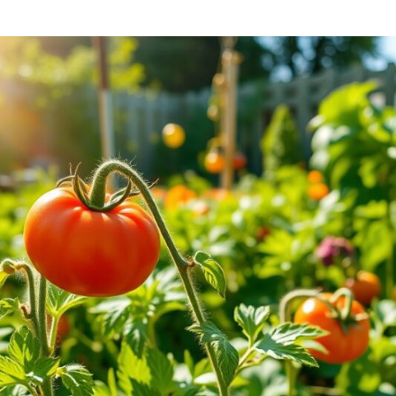
EN
ON
CREATIVITEIT
IN
DE
KLEDINGINDUSTRIE