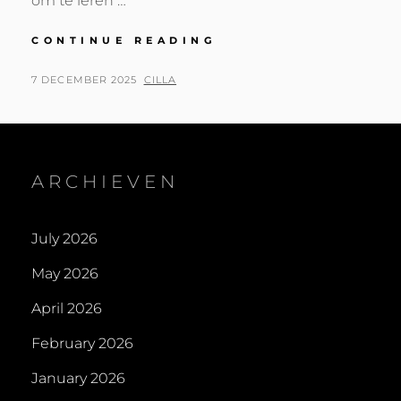
om te leren …
KLEINE
CONTINUE READING
STAPJES
NAAR
POSTED
BY
7 DECEMBER 2025
CILLA
JE
ON
EIGEN
MOESTUIN:
MAKKELIJK
EN
ARCHIEVEN
LEUK!
July 2026
May 2026
April 2026
February 2026
January 2026