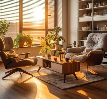
FILM
EN
FOTO
FLYERS