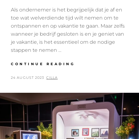
Als ondernemer is het begrijpelijk dat je af en
toe wat welverdiende tijd wilt nemen om te
ontspannen en op vakantie te gaan. Maar zelfs
wanneer je bedrijf gesloten is en je geniet van
je vakantie, is het essentieel om de nodige
stappen te nemen …
WEG
CONTINUE READING
VAN
DE
POSTED
BY
24 AUGUST 2023
CILLA
ZAAK?
ON
GEEN
ZORGEN