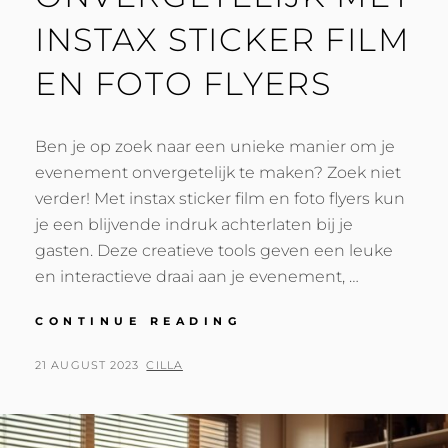
INSTAX STICKER FILM
EN FOTO FLYERS
Ben je op zoek naar een unieke manier om je
evenement onvergetelijk te maken? Zoek niet
verder! Met instax sticker film en foto flyers kun
je een blijvende indruk achterlaten bij je
gasten. Deze creatieve tools geven een leuke
en interactieve draai aan je evenement, …
MAAK
CONTINUE READING
JE
EVENEMENT
POSTED
BY
21 AUGUST 2023
CILLA
ONVERGETELIJK
ON
MET
INSTAX
STICKER