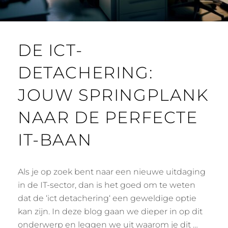
DE ICT-
DETACHERING:
JOUW SPRINGPLANK
NAAR DE PERFECTE
IT-BAAN
Als je op zoek bent naar een nieuwe uitdaging
in de IT-sector, dan is het goed om te weten
dat de ‘ict detachering‘ een geweldige optie
kan zijn. In deze blog gaan we dieper in op dit
onderwerp en leggen we uit waarom je dit …