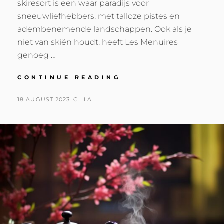
skiresort is een waar paradijs voor
sneeuwliefhebbers, met talloze pistes en
adembenemende landschappen. Ook als je
niet van skiën houdt, heeft Les Menuires
genoeg …
ONTDEK
CONTINUE READING
HET
BETOVERENDE
POSTED
BY
18 AUGUST 2023
CILLA
LES
ON
MENUIRES:
WINTERSPORT
IN
FRANKRIJK!