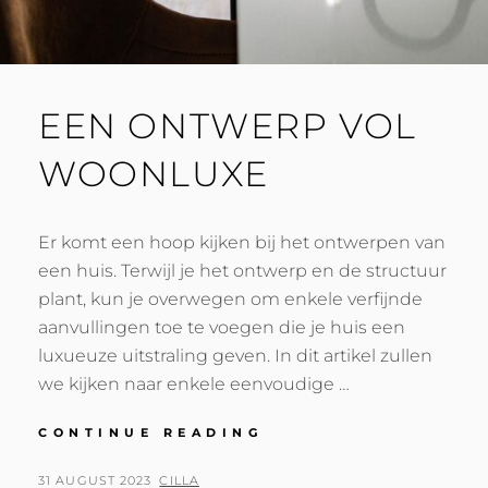
EEN ONTWERP VOL
WOONLUXE
Er komt een hoop kijken bij het ontwerpen van
een huis. Terwijl je het ontwerp en de structuur
plant, kun je overwegen om enkele verfijnde
aanvullingen toe te voegen die je huis een
luxueuze uitstraling geven. In dit artikel zullen
we kijken naar enkele eenvoudige …
EEN
CONTINUE READING
ONTWERP
VOL
POSTED
BY
31 AUGUST 2023
CILLA