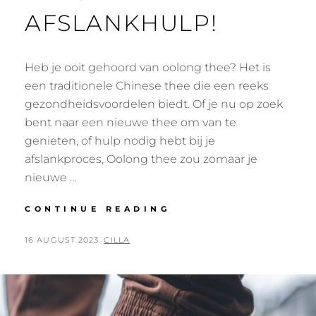
AFSLANKHULP!
Heb je ooit gehoord van oolong thee? Het is
een traditionele Chinese thee die een reeks
gezondheidsvoordelen biedt. Of je nu op zoek
bent naar een nieuwe thee om van te
genieten, of hulp nodig hebt bij je
afslankproces, Oolong thee zou zomaar je
nieuwe …
ONTDEK
CONTINUE READING
DE
WERELD
POSTED
BY
16 AUGUST 2023
CILLA
VAN
ON
OOLONG
THEE:
JOUW
NIEUWE