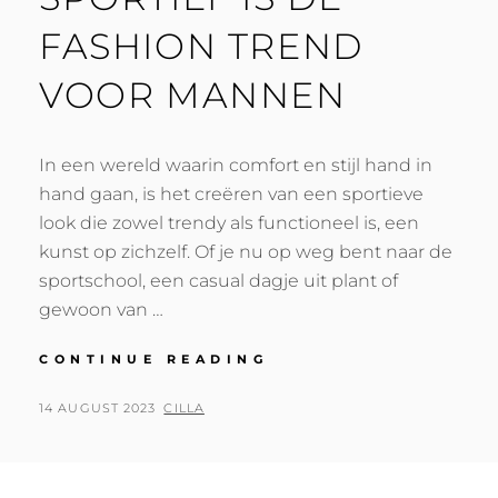
FASHION TREND
VOOR MANNEN
In een wereld waarin comfort en stijl hand in
hand gaan, is het creëren van een sportieve
look die zowel trendy als functioneel is, een
kunst op zichzelf. Of je nu op weg bent naar de
sportschool, een casual dagje uit plant of
gewoon van …
SPORTIEF
CONTINUE READING
IS
DÉ
POSTED
BY
14 AUGUST 2023
CILLA
FASHION
ON
TREND
VOOR
MANNEN