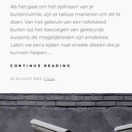
Als het gaat om het opfrissen van je
buitenruimte, zijn er talloze manieren om dit te
doen. Van het gebruik van een tafelkleed
buiten tot het toevoegen van gekleurde
kussens, de mogelijkheden zijn eindeloos.
Laten we eens kijken naar enkele ideeën die je
kunnen helpen …
GEEF
CONTINUE READING
JE
BUITENRUIMTE
POSTED
BY
26 AUGUST 2023
CILLA
EEN
ON
NIEUWE
LOOK:
TAFELKLEED
EN
GEKLEURDE
KUSSENS
IDEEËN!