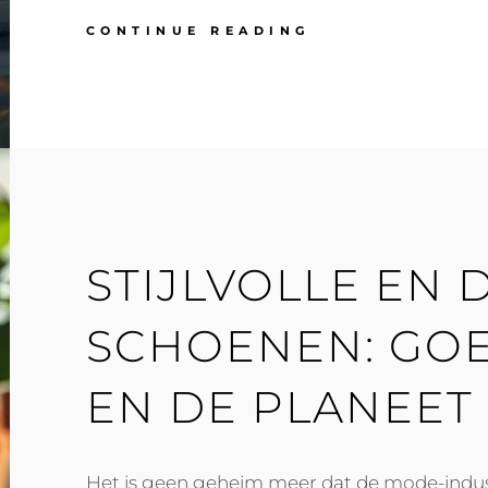
METALLIC
CONTINUE READING
SCHOENEN:
VOEG
GLANS
EN
STIJL
TOE
AAN
JE
OUTFIT
STIJLVOLLE EN
SCHOENEN: GO
EN DE PLANEET
Het is geen geheim meer dat de mode-indu