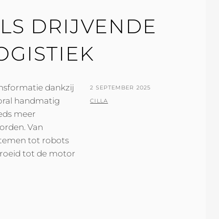
LS DRIJVENDE
OGISTIEK
nsformatie dankzij
POSTED
2 SEPTEMBER 2025
oral handmatig
ON
BY
CILLA
eeds meer
orden. Van
emen tot robots
groeid tot de motor