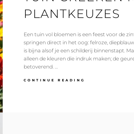
PLANTKEUZES
Een tuin vol bloemen is een feest voor de zi
springen direct in het oog: felroze, diepblau
is bijna alsof je een schilderij binnenstapt. Ma
alleen de kleuren die indruk maken; de geur
betoverend. …
EEN
CONTINUE READING
KLEURRIJKE
EN
GEURIGE
TUIN
CREËREN
MET
SLIMME
PLANTKEUZES