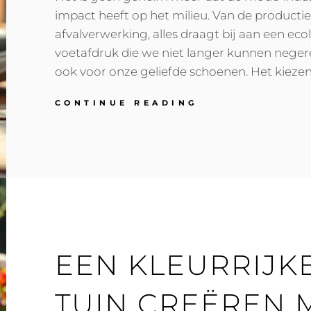
impact heeft op het milieu. Van de productie
afvalverwerking, alles draagt bij aan een eco
voetafdruk die we niet langer kunnen negeren
ook voor onze geliefde schoenen. Het kiezen
STIJLVOLLE
CONTINUE READING
EN
DUURZAME
SCHOENEN:
GOED
VOOR
JOU
EN
DE
PLANEET
EEN KLEURRIJK
TUIN CREËREN 