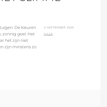
ntuigen. De kleuren
POSTED
4 SEPTEMBER 2025
w, zonnig geel. Het
ON
BY
CILLA
ar het zijn niet
en zijn minstens zo