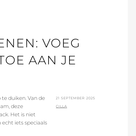
ENEN: VOEG
 TOE AAN JE
 te duiken. Van de
POSTED
21 SEPTEMBER 2025
rdam, deze
ON
BY
CILLA
k. Het is niet
 echt iets speciaals