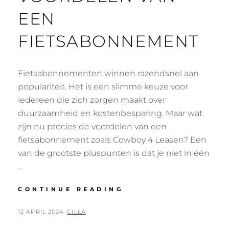
EEN
FIETSABONNEMENT
Fietsabonnementen winnen razendsnel aan
populariteit. Het is een slimme keuze voor
iedereen die zich zorgen maakt over
duurzaamheid en kostenbesparing. Maar wat
zijn nu precies de voordelen van een
fietsabonnement zoals Cowboy 4 Leasen? Een
van de grootste pluspunten is dat je niet in één
…
ONTDEK
CONTINUE READING
DE
VOORDELEN
POSTED
BY
12 APRIL 2024
CILLA
VAN
ON