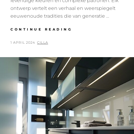
levendige kleuren en complexe patronen. Elk
ontwerp vertelt een verhaal en weerspiegelt
eeuwenoude tradities die van generatie …
KLEUREN
CONTINUE READING
EN
PATRONEN
POSTED
BY
1 APRIL 2024
CILLA
DIE
ON
VERHALEN
VERTELLEN