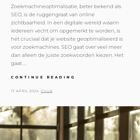
Zoekmachineoptimalisatie, beter bekend als
SEO, is de ruggengraat van online
zichtbaarheid. In een digitale wereld waarin
iedereen vecht om opgemerkt te worden, is
het cruciaal dat je website geoptimaliseerd is
voor zoekmachines. SEO gaat over veel meer
dan alleen de juiste zoekwoorden kiezen. Het
gaat …
DE
CONTINUE READING
KRACHT
VAN
POSTED
BY
17 APRIL 2024
CILLA
SEO:
ON
ZICHTBAAR
BLIJVEN
IN
ZOEKMACHINES