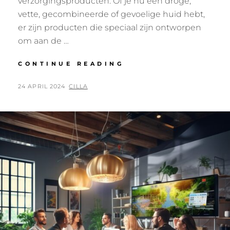
verzorgingsproducten. Of je nu een droge,
vette, gecombineerde of gevoelige huid hebt,
er zijn producten die speciaal zijn ontworpen
om aan de …
ONTDEK
CONTINUE READING
JE
PERFECTE
POSTED
BY
24 APRIL 2024
CILLA
HUIDVERZORGINGS
ON