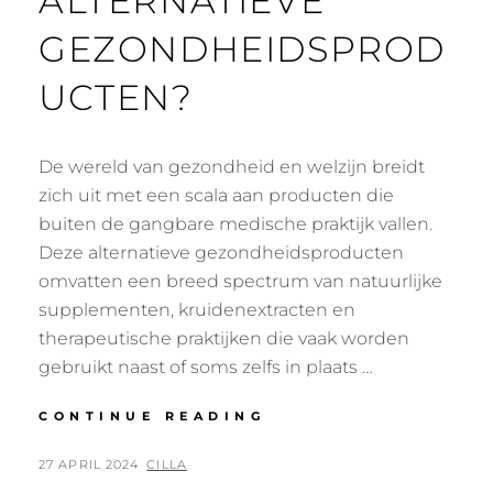
ALTERNATIEVE
GEZONDHEIDSPROD
UCTEN?
De wereld van gezondheid en welzijn breidt
zich uit met een scala aan producten die
buiten de gangbare medische praktijk vallen.
Deze alternatieve gezondheidsproducten
omvatten een breed spectrum van natuurlijke
supplementen, kruidenextracten en
therapeutische praktijken die vaak worden
gebruikt naast of soms zelfs in plaats …
WAT
CONTINUE READING
ZIJN
ALTERNATIEVE
POSTED
BY
27 APRIL 2024
CILLA
GEZONDHEIDSPROD