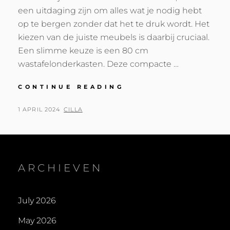
een uitdaging zijn om alles wat je nodig hebt
op te bergen zonder dat het te druk wordt. Het
kiezen van de juiste meubels is daarbij cruciaal.
Een slimme keuze is een 80 cm
wastafelonderkasten. Deze compacte …
MAAK
CONTINUE READING
OPTIMAAL
GEBRUIK
POSTED
BY
1 APRIL 2024
CILLA
VAN
ON
KLEINE
BADKAMERRUIMTES
ARCHIEVEN
July 2026
May 2026