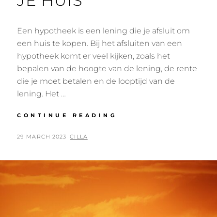
JE HUIS
Een hypotheek is een lening die je afsluit om
een huis te kopen. Bij het afsluiten van een
hypotheek komt er veel kijken, zoals het
bepalen van de hoogte van de lening, de rente
die je moet betalen en de looptijd van de
lening. Het …
EEN
CONTINUE READING
HYPOTHEEK
OP
POSTED
BY
29 MARCH 2023
CILLA
JE
ON
HUIS