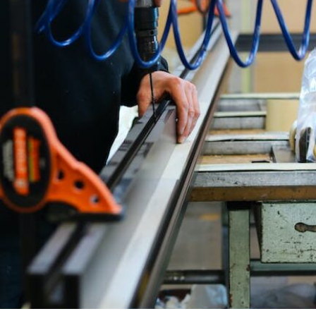
SPECERIJEN
TE
SCOREN:
ONTDEK
HET
HIER!