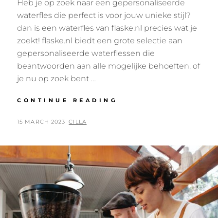
Heb je op zoek naar een gepersonaliseerde
waterfles die perfect is voor jouw unieke stijl?
dan is een waterfles van flaske.nl precies wat je
zoekt! flaske.nl biedt een grote selectie aan
gepersonaliseerde waterflessen die
beantwoorden aan alle mogelijke behoeften. of
je nu op zoek bent …
WAAROM
CONTINUE READING
IS
EEN
POSTED
BY
15 MARCH 2023
CILLA
GEPERSONALISEERD
ON
WATERFLES
VAN
FLASKE.NL
DE
PERFECTE
KEUZE
VOOR
JOU?