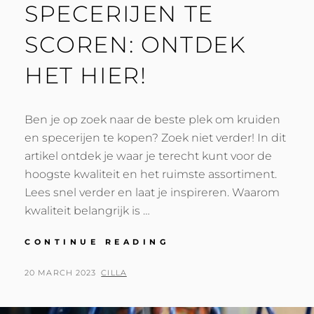
SPECERIJEN TE
SCOREN: ONTDEK
HET HIER!
Ben je op zoek naar de beste plek om kruiden
en specerijen te kopen? Zoek niet verder! In dit
artikel ontdek je waar je terecht kunt voor de
hoogste kwaliteit en het ruimste assortiment.
Lees snel verder en laat je inspireren. Waarom
kwaliteit belangrijk is …
DE
CONTINUE READING
BESTE
PLEK
POSTED
BY
20 MARCH 2023
CILLA
OM
ON
KRUIDEN
EN