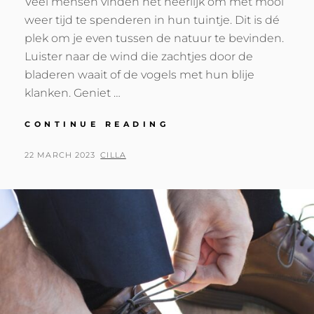
Veel mensen vinden het heerlijk om met mooi
weer tijd te spenderen in hun tuintje. Dit is dé
plek om je even tussen de natuur te bevinden.
Luister naar de wind die zachtjes door de
bladeren waait of de vogels met hun blije
klanken. Geniet …
ZO
CONTINUE READING
MAAK
JE
POSTED
BY
22 MARCH 2023
CILLA
VAN
ON
JE
TUIN
WEER
EEN
FIJNE,
KNUSSE
PLEK!