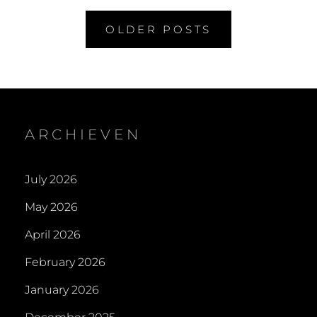
EN
Posts
TRICKS
OLDER POSTS
VOOR
navigation
KOFFIELIEFHEBBER
ARCHIEVEN
July 2026
May 2026
April 2026
February 2026
January 2026