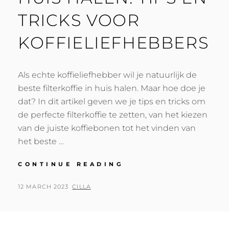
TRICKS VOOR
KOFFIELIEFHEBBERS
Als echte koffieliefhebber wil je natuurlijk de
beste filterkoffie in huis halen. Maar hoe doe je
dat? In dit artikel geven we je tips en tricks om
de perfecte filterkoffie te zetten, van het kiezen
van de juiste koffiebonen tot het vinden van
het beste …
DE
CONTINUE READING
BESTE
FILTERKOFFIE
POSTED
BY
12 MARCH 2023
CILLA
IN
ON
HUIS
HALEN:
TIPS