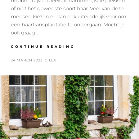
hebben bijvoorbeeld inhammen, kale plekken
of niet het gewenste soort haar. Veel van deze
mensen kiezen er dan ook uiteindelijk voor om
een haartransplantatie te ondergaan. Mocht je
ook graag …
EEN
CONTINUE READING
HAARTRANSPLANTA
ONDERGAAN,
POSTED
BY
24 MARCH 2023
CILLA
WAAR
ON
MOET
JE
REKENING
MEE
HOUDEN?