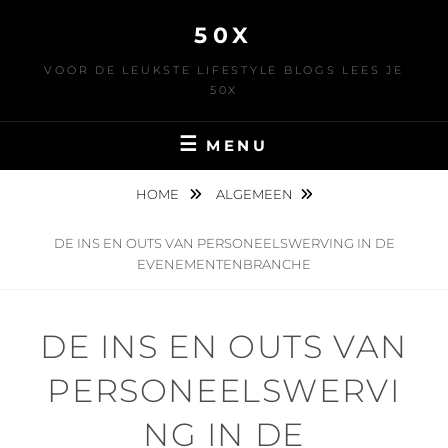
Skip
50X
to
content
VOOR DE LEUKSTE LIFESTYLE BLOGS LEES JE
50X
MENU
HOME
ALGEMEEN
DE INS EN OUTS VAN PERSONEELSWERVING IN DE
EVENEMENTENBRANCHE
DE INS EN OUTS VAN
PERSONEELSWERVI
NG IN DE