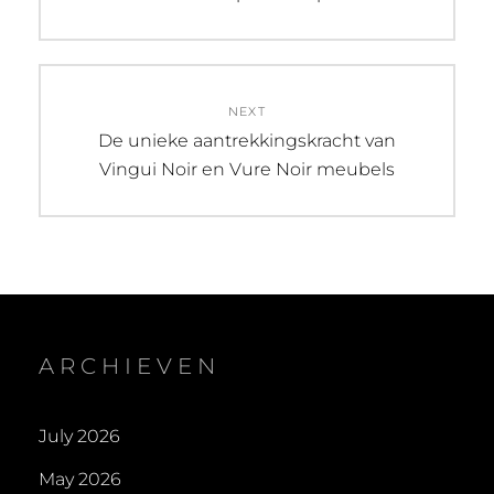
post:
NEXT
Next
De unieke aantrekkingskracht van
post:
Vingui Noir en Vure Noir meubels
ARCHIEVEN
July 2026
May 2026