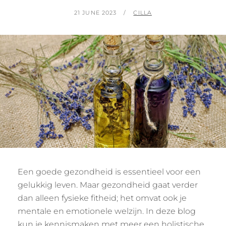
POSTED
BY
21 JUNE 2023
CILLA
ON
Een goede gezondheid is essentieel voor een
gelukkig leven. Maar gezondheid gaat verder
dan alleen fysieke fitheid; het omvat ook je
mentale en emotionele welzijn. In deze blog
kun je kennismaken met meer een holistische