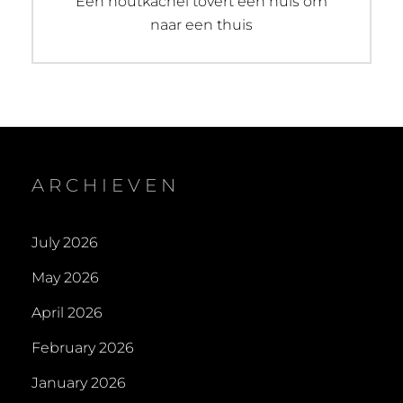
Next
Een houtkachel tovert een huis om
post:
naar een thuis
ARCHIEVEN
July 2026
May 2026
April 2026
February 2026
January 2026