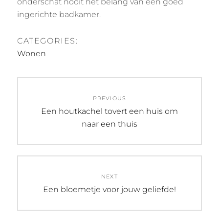
onderschat nooit het belang van een goed
ingerichte badkamer.
CATEGORIES:
Wonen
Post
PREVIOUS
navigation
Previous
Een houtkachel tovert een huis om
post:
naar een thuis
NEXT
Next
Een bloemetje voor jouw geliefde!
post: