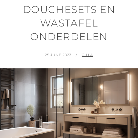
DOUCHESETS EN
WASTAFEL
ONDERDELEN
POSTED
BY
25 JUNE 2023
CILLA
ON