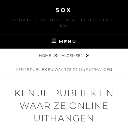
Skip
50X
to
content
VOOR DE LEUKSTE LIFESTYLE BLOGS LEES JE
50X
MENU
HOME
ALGEMEEN
KEN JE PUBLIEK EN WAAR ZE ONLINE UITHANGEN
KEN JE PUBLIEK EN
WAAR ZE ONLINE
UITHANGEN