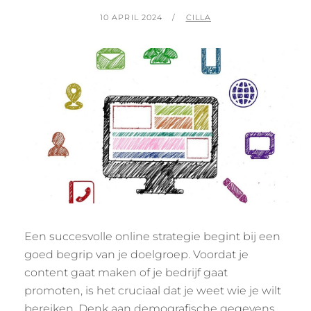
POSTED
BY
10 APRIL 2024
CILLA
ON
Een succesvolle online strategie begint bij een
goed begrip van je doelgroep. Voordat je
content gaat maken of je bedrijf gaat
promoten, is het cruciaal dat je weet wie je wilt
bereiken. Denk aan demografische gegevens