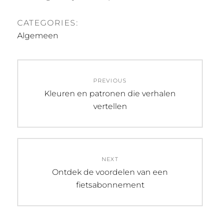
CATEGORIES:
Algemeen
Post
PREVIOUS
navigation
Previous
Kleuren en patronen die verhalen
post:
vertellen
NEXT
Next
Ontdek de voordelen van een
post:
fietsabonnement