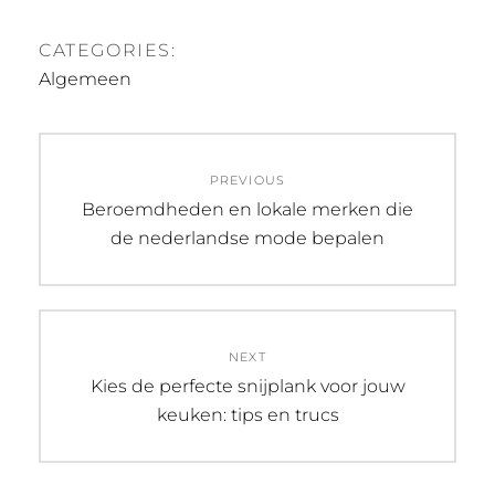
CATEGORIES:
Algemeen
Post
PREVIOUS
navigation
Previous
Beroemdheden en lokale merken die
post:
de nederlandse mode bepalen
NEXT
Next
Kies de perfecte snijplank voor jouw
post:
keuken: tips en trucs