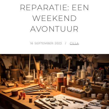
REPARATIE: EEN
WEEKEND
AVONTUUR
POSTED
BY
16 SEPTEMBER 2023
CILLA
ON