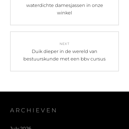
post:
waterdichte damesjassen in onze
winkel
NEXT
Next
Duik dieper in de wereld van
post:
bestuurskunde met een bbv cursus
ARCHIEVEN
July 2026