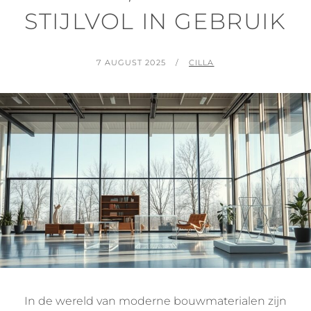
STIJLVOL IN GEBRUIK
POSTED
BY
7 AUGUST 2025
CILLA
ON
In de wereld van moderne bouwmaterialen zijn