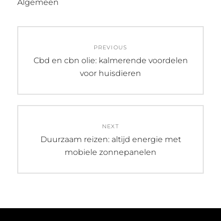
Algemeen
Post
PREVIOUS
navigation
Previous
Cbd en cbn olie: kalmerende voordelen
post:
voor huisdieren
NEXT
Next
Duurzaam reizen: altijd energie met
post:
mobiele zonnepanelen