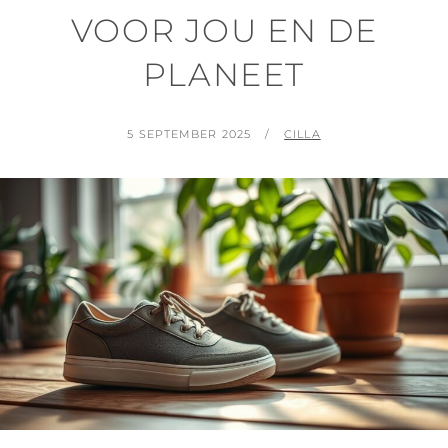
VOOR JOU EN DE
PLANEET
POSTED
BY
5 SEPTEMBER 2025
CILLA
ON