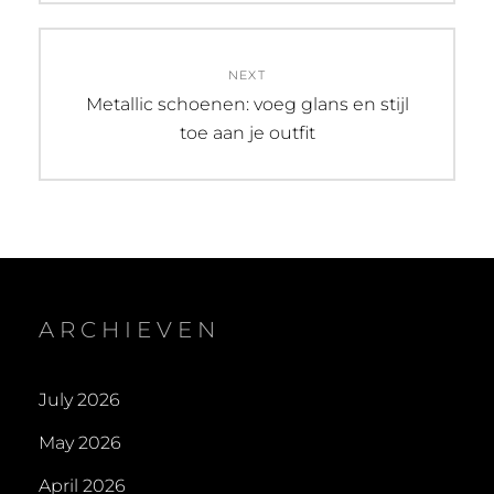
NEXT
Next
Metallic schoenen: voeg glans en stijl
post:
toe aan je outfit
ARCHIEVEN
July 2026
May 2026
April 2026