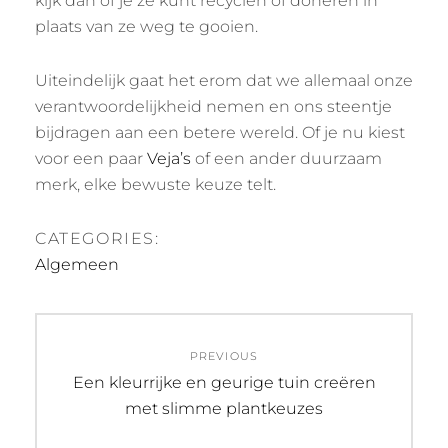
kijk dan of je ze kunt recyclen of doneren in
plaats van ze weg te gooien.
Uiteindelijk gaat het erom dat we allemaal onze
verantwoordelijkheid nemen en ons steentje
bijdragen aan een betere wereld. Of je nu kiest
voor een paar
Veja’s
of een ander duurzaam
merk, elke bewuste keuze telt.
CATEGORIES:
Algemeen
Post
PREVIOUS
navigation
Previous
Een kleurrijke en geurige tuin creëren
post:
met slimme plantkeuzes