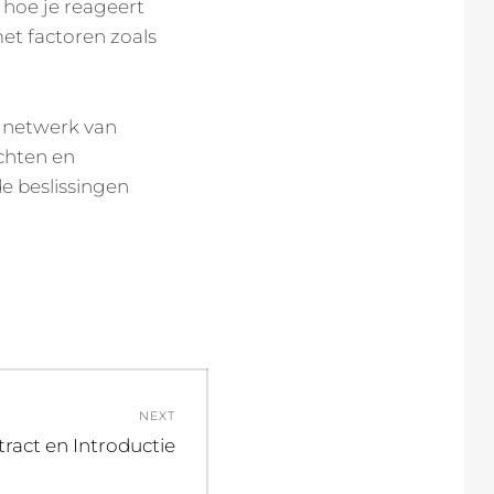
 hoe je reageert
et factoren zoals
 netwerk van
ichten en
e beslissingen
NEXT
t
tract en Introductie
: