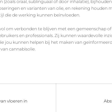
(zoals oraal, sublinguaal of door inhalatie), bijhouden
oseringen en varianten van olie, en rekening houden m
stijl die de werking kunnen beïnvloeden.
vol om verbonden te blijven met een gemeenschap of
ruikers en professionals. Zij kunnen waardevolle inz
die jou kunnen helpen bij het maken van geïnformeerd
van cannabisolie.
Nex
an vloeren in
Abs
post