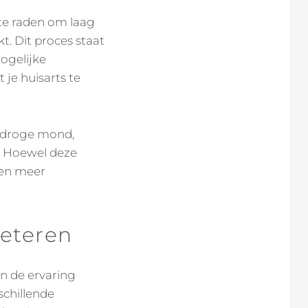
 te raden om laag
. Dit proces staat
mogelijke
je huisarts te
, droge mond,
’. Hoewel deze
ren meer
beteren
an de ervaring
schillende