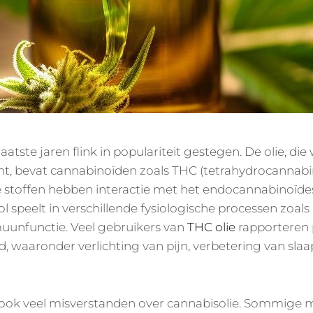
laatste jaren flink in populariteit gestegen. De olie, 
ant, bevat cannabinoïden zoals THC (tetrahydrocannab
ze stoffen hebben interactie met het endocannabinoïd
l speelt in verschillende fysiologische processen zoals 
unfunctie. Veel gebruikers van
THC olie
rapporteren p
 waaronder verlichting van pijn, verbetering van slaa
 ook veel misverstanden over cannabisolie. Sommige