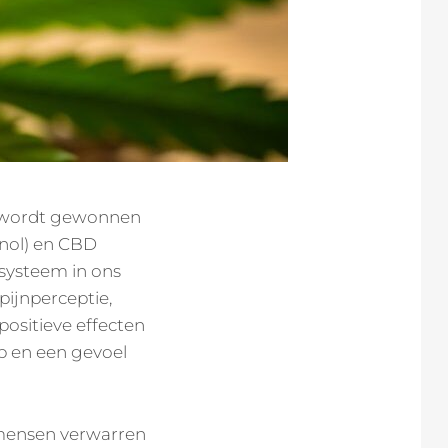
die wordt gewonnen
inol) en CBD
esysteem in ons
pijnperceptie,
ositieve effecten
p en een gevoel
 mensen verwarren