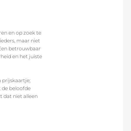
eren en op zoek te
eders, maar niet
. Een betrouwbaar
eid en het juiste
prijskaartje;
t de beloofde
 dat niet alleen