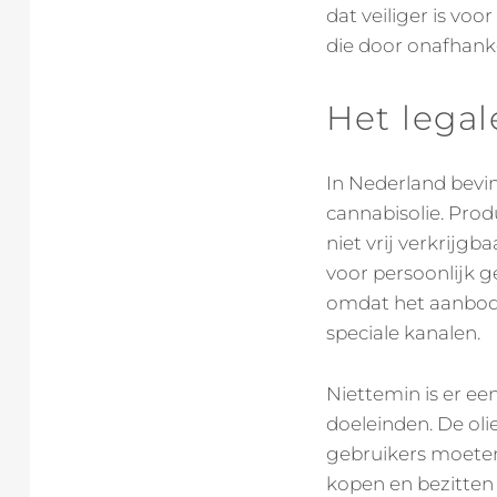
dat veiliger is vo
die door onafhanke
Het legal
In Nederland bevin
cannabisolie. Pro
niet vrij verkrijgb
voor persoonlijk g
omdat het aanbod b
speciale kanalen.
Niettemin is er e
doeleinden. De oli
gebruikers moeten
kopen en bezitten