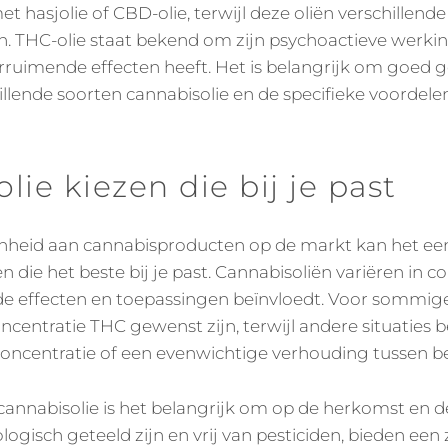
et hasjolie of CBD-olie, terwijl deze oliën verschillen
. THC-olie staat bekend om zijn psychoactieve werking
rruimende effecten heeft. Het is belangrijk om goed 
hillende soorten cannabisolie en de specifieke voordel
lie kiezen die bij je past
nheid aan cannabisproducten op de markt kan het een
n die het beste bij je past. Cannabisoliën variëren in c
e effecten en toepassingen beïnvloedt. Voor sommi
centratie THC gewenst zijn, terwijl andere situaties 
ncentratie of een evenwichtige verhouding tussen be
 cannabisolie is het belangrijk om op de herkomst en de
iologisch geteeld zijn en vrij van pesticiden, bieden ee