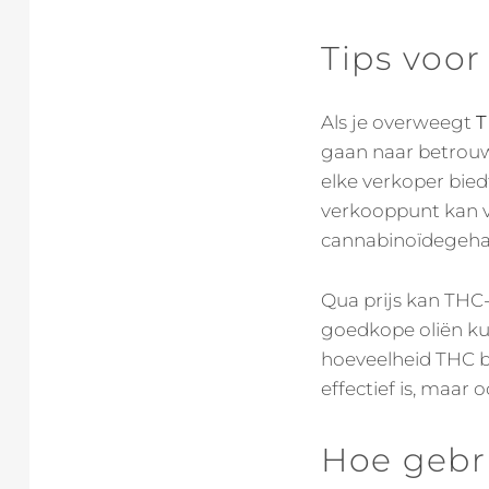
Tips voor
Als je overweegt
T
gaan naar betrouw
elke verkoper bied
verkooppunt kan v
cannabinoïdegehal
Qua prijs kan THC-
goedkope oliën kun
hoeveelheid THC be
effectief is, maar 
Hoe gebru