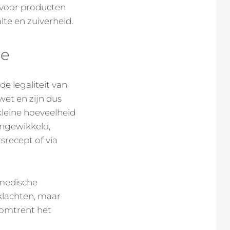
n voor producten
te en zuiverheid.
ie
e legaliteit van
et en zijn dus
 kleine hoeveelheid
ingewikkeld,
srecept of via
 medische
sklachten, maar
 omtrent het