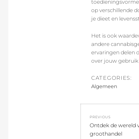
toedieningsvormen 
op verschillende d
je dieet en levens
Het is ook waarde
andere cannabisgeb
ervaringen delen 
over jouw gebruik 
CATEGORIES:
Algemeen
Post
PREVIOUS
navigation
Previous
Ontdek de wereld v
post:
groothandel