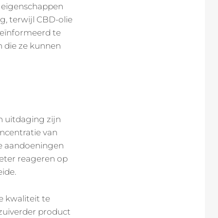
de eigenschappen
, terwijl CBD-olie
geïnformeerd te
en die ze kunnen
 uitdaging zijn
oncentratie van
ge aandoeningen
beter reageren op
ide.
 kwaliteit te
n zuiverder product