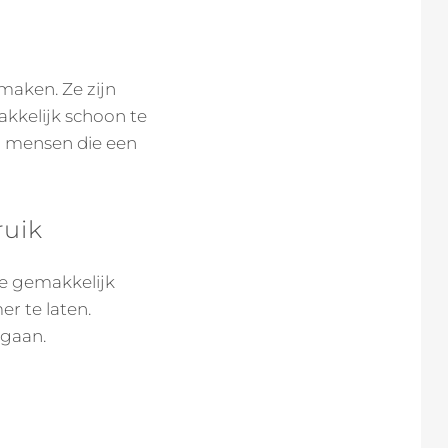
maken. Ze zijn
akkelijk schoon te
r mensen die een
ruik
 ze gemakkelijk
r te laten.
egaan.