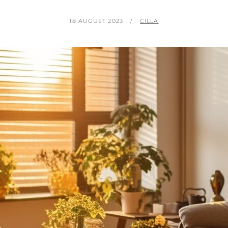
POSTED
BY
18 AUGUST 2023
CILLA
ON