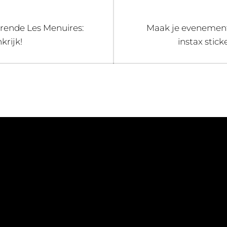
Next
rende Les Menuires:
Maak je evenement
post:
krijk!
instax stick