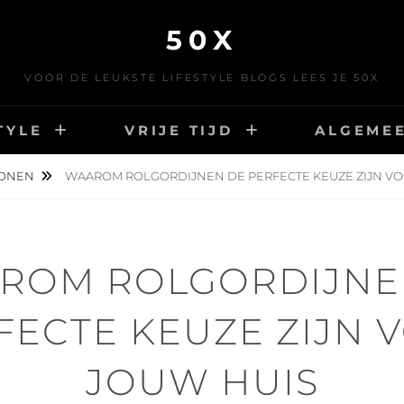
50X
VOOR DE LEUKSTE LIFESTYLE BLOGS LEES JE 50X
TYLE
VRIJE TIJD
ALGEME
ONEN
WAAROM ROLGORDIJNEN DE PERFECTE KEUZE ZIJN VO
ROM ROLGORDIJNE
FECTE KEUZE ZIJN 
JOUW HUIS