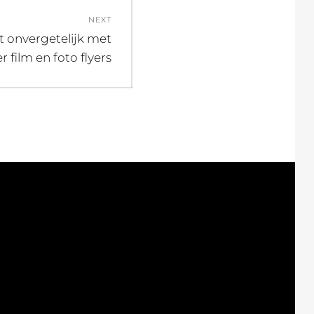
NEXT
 onvergetelijk met
er film en foto flyers