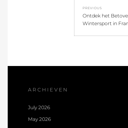
Post
PREVIOUS
navigation
Previous
Ontdek het Betove
post:
Wintersport in Fran
ARCHIEVEN
July 2026
May 2026