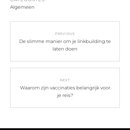
Algemeen
Post
PREVIOUS
navigation
Previous
De slimme manier om je linkbuilding te
post:
laten doen
NEXT
Next
Waarom zijn vaccinaties belangrijk voor
post:
je reis?