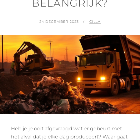
BELANGRIJK?
POSTED
BY
24 DECEMBER 2023
CILLA
ON
Heb je je ooit afgevraagd wat er gebeurt met
het afval dat je elke dag produceert? Waar gaat