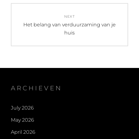
NEXT
Next
Het belang van verduurzaming van je
post:
huis
ARCHIEVEN
July 2026
May 2026
April 2026