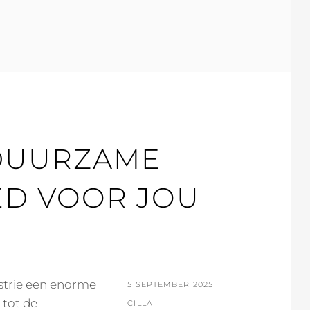
 DUURZAME
ED VOOR JOU
strie een enorme
POSTED
5 SEPTEMBER 2025
 tot de
ON
BY
CILLA