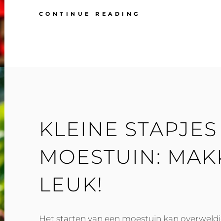
NICHE
CONTINUE READING
MODEMERKEN:
INNOVATIE
EN
CREATIVITEIT
IN
DE
KLEDINGINDUS
KLEINE STAPJES
MOESTUIN: MAK
LEUK!
Het starten van een moestuin kan overweldi