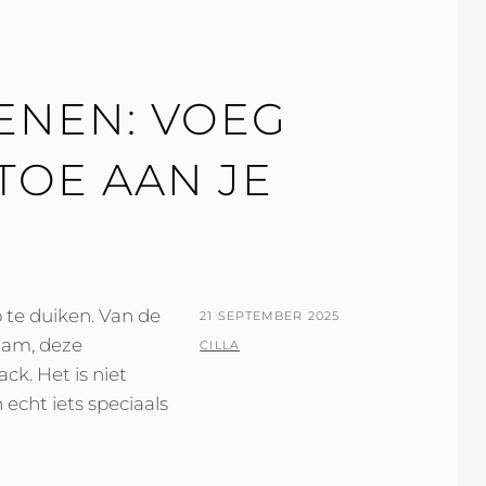
R
ENEN: VOEG
 TOE AAN JE
 te duiken. Van de
POSTED
21 SEPTEMBER 2025
rdam, deze
ON
BY
CILLA
k. Het is niet
 echt iets speciaals