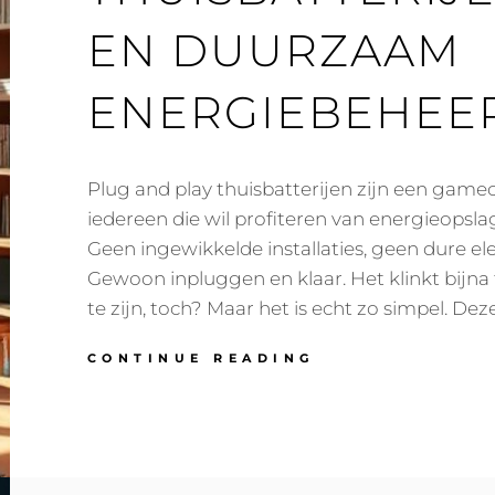
EN DUURZAAM
ENERGIEBEHEE
Plug and play thuisbatterijen zijn een gam
iedereen die wil profiteren van energieopsl
Geen ingewikkelde installaties, geen dure ele
Gewoon inpluggen en klaar. Het klinkt bijn
te zijn, toch? Maar het is echt zo simpel. Dez
PLUG
CONTINUE READING
AND
PLAY
THUISBATTERIJ
EENVOUDIG
EN
DUURZAAM