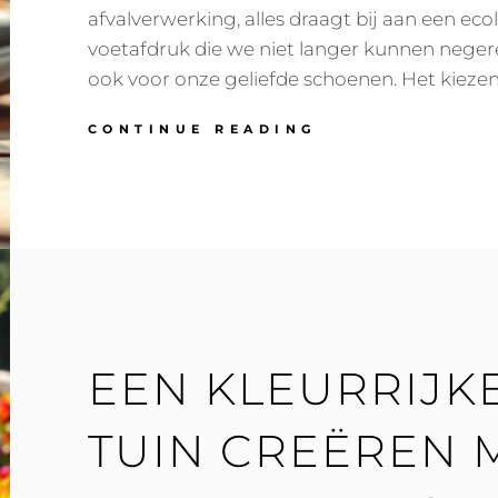
afvalverwerking, alles draagt bij aan een eco
voetafdruk die we niet langer kunnen negeren
ook voor onze geliefde schoenen. Het kiezen
STIJLVOLLE
CONTINUE READING
EN
DUURZAME
SCHOENEN:
GOED
VOOR
JOU
EN
DE
PLANEET
EEN KLEURRIJK
TUIN CREËREN 