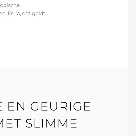
logische
. En ja, dat geldt
 …
E EN GEURIGE
MET SLIMME