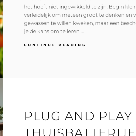
het hoeft niet ingewikkeld te zijn. Begin klein
verleidelijk om meteen groot te denken en v
gewassen te willen kweken, maar een besch
je de kans om te leren …
KLEINE
CONTINUE READING
STAPJES
NAAR
JE
EIGEN
MOESTUIN:
MAKKELIJK
EN
LEUK!
PLUG AND PLAY
THUISBATTERIJ