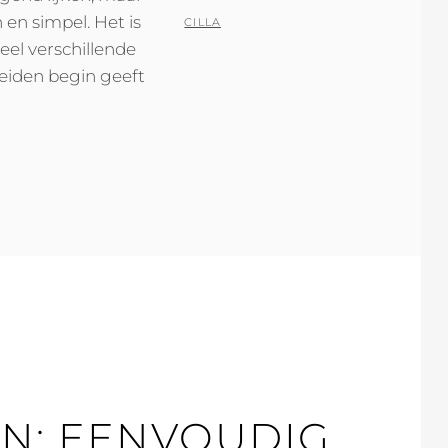
 en simpel. Het is
ON
BY
CILLA
eel verschillende
eiden begin geeft
EN: EENVOUDIG