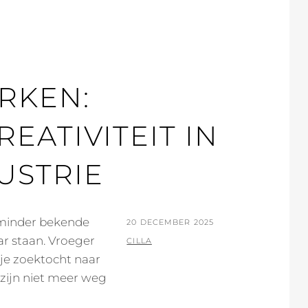
RKEN:
EATIVITEIT IN
USTRIE
 minder bekende
POSTED
20 DECEMBER 2025
ar staan. Vroeger
ON
BY
CILLA
je zoektocht naar
zijn niet meer weg