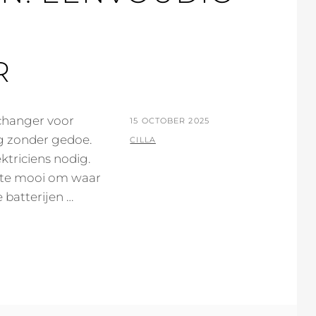
R
echanger voor
POSTED
15 OCTOBER 2025
ag zonder gedoe.
ON
BY
CILLA
ktriciens nodig.
a te mooi om waar
e batterijen …
EN: