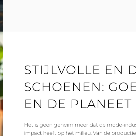
SCHOENEN:
VOEG
GLANS
EN
STIJL
TOE
AAN
JE
OUTFIT
STIJLVOLLE EN
SCHOENEN: GO
EN DE PLANEET
Het is geen geheim meer dat de mode-indu
impact heeft op het milieu. Van de productie