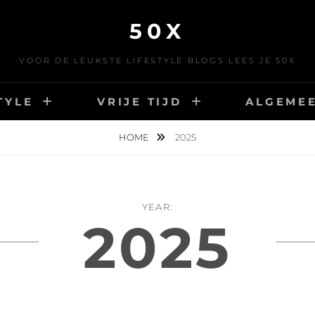
50X
VOOR DE LEUKSTE LIFESTYLE BLOGS LEES JE 50X
TYLE
VRIJE TIJD
ALGEME
HOME
2025
YEAR:
2025