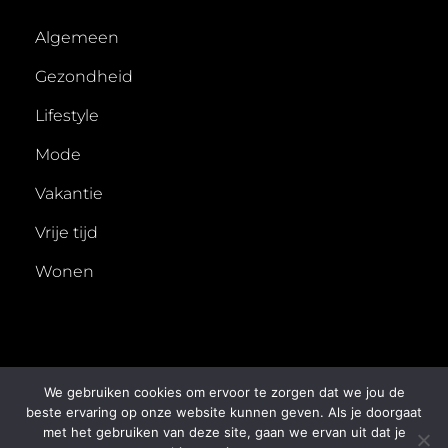
Algemeen
Gezondheid
Lifestyle
Mode
Vakantie
Vrije tijd
Wonen
We gebruiken cookies om ervoor te zorgen dat we jou de
beste ervaring op onze website kunnen geven. Als je doorgaat
met het gebruiken van deze site, gaan we ervan uit dat je
COPYRIGHT © 2026
50X
. ALL RIGHTS RESERVED.