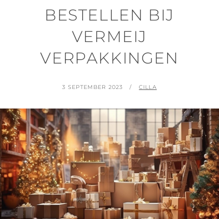
BESTELLEN BIJ
VERMEIJ
VERPAKKINGEN
POSTED
BY
3 SEPTEMBER 2023
CILLA
ON