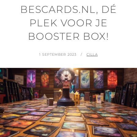
BESCARDS.NL, DÉ
PLEK VOOR JE
BOOSTER BOX!
POSTED
BY
1 SEPTEMBER 2023
CILLA
ON