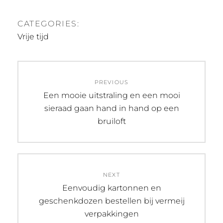
CATEGORIES:
Vrije tijd
Post
PREVIOUS
navigation
Previous
Een mooie uitstraling en een mooi
post:
sieraad gaan hand in hand op een
bruiloft
NEXT
Next
Eenvoudig kartonnen en
post:
geschenkdozen bestellen bij vermeij
verpakkingen