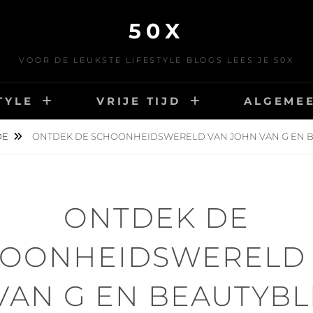
50X
VOOR DE LEUKSTE LIFESTYLE BLOGS LEES JE 50X
TYLE
VRIJE TIJD
ALGEME
DE
ONTDEK DE SCHOONHEIDSWERELD VAN JOHN VAN G EN 
ONTDEK DE
OONHEIDSWERELD
VAN G EN BEAUTYB