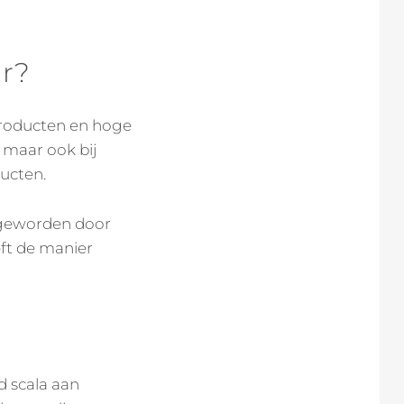
er?
producten en hoge
, maar ook bij
ucten.
 geworden door
eft de manier
G
d scala aan