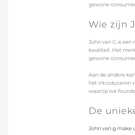
gewone consumente
Wie zijn
John van G is een
kwaliteit. Het merk
gewone consument
Aan de andere ka
het introduceren v
waarop we foundat
De uniek
John van g make 