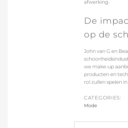
afwerking.
De impac
op de sc
John van G en Bea
schoonheidsindust
we make-up aanbre
producten en techn
rol zullen spelen i
CATEGORIES:
Mode
Post