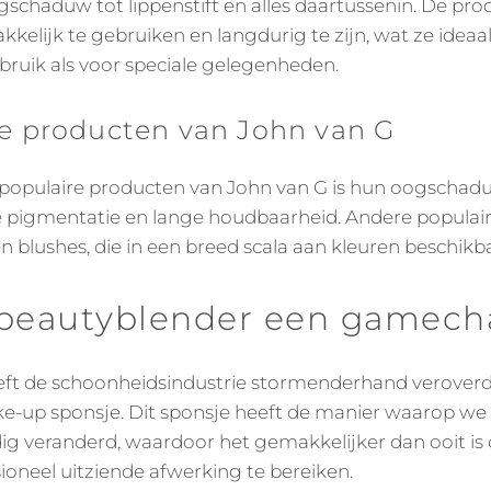
schaduw tot lippenstift en alles daartussenin. De pro
elijk te gebruiken en langdurig te zijn, wat ze ideaa
bruik als voor speciale gelegenheden.
e producten van John van G
populaire producten van John van G is hun oogschadu
e pigmentatie en lange houdbaarheid. Andere populair
n blushes, die in een breed scala aan kleuren beschikba
eautyblender een gamecha
eft de schoonheidsindustrie stormenderhand verover
ke-up sponsje. Dit sponsje heeft de manier waarop w
ig veranderd, waardoor het gemakkelijker dan ooit is
sioneel uitziende afwerking te bereiken.