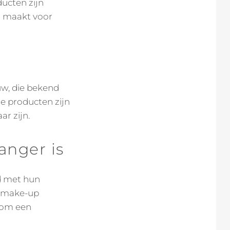
ducten zijn
l maakt voor
w, die bekend
e producten zijn
ar zijn.
nger is
d met hun
e make-up
 om een