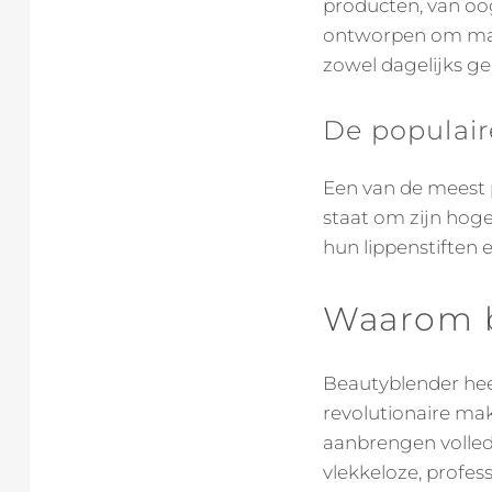
producten, van oog
ontworpen om makk
zowel dagelijks ge
De populair
Een van de meest 
staat om zijn hog
hun lippenstiften e
Waarom b
Beautyblender he
revolutionaire ma
aanbrengen volled
vlekkeloze, profes