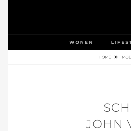
Skip
to
content
WONEN
LIFES
HOME
MO
SCH
JOHN 