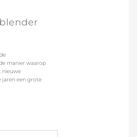
yblender
 de
 de manier waarop
t nieuwe
e jaren een grote