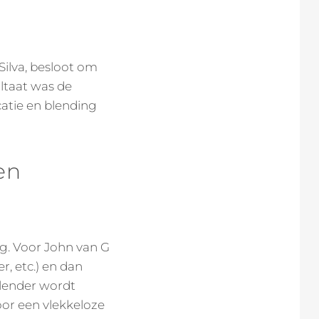
ilva, besloot om
ltaat was de
catie en blending
en
g. Voor John van G
, etc.) en dan
blender wordt
oor een vlekkeloze