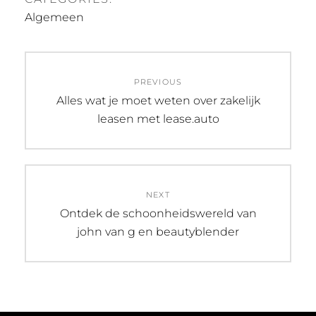
Algemeen
Post
PREVIOUS
navigation
Previous
Alles wat je moet weten over zakelijk
post:
leasen met lease.auto
NEXT
Next
Ontdek de schoonheidswereld van
post:
john van g en beautyblender