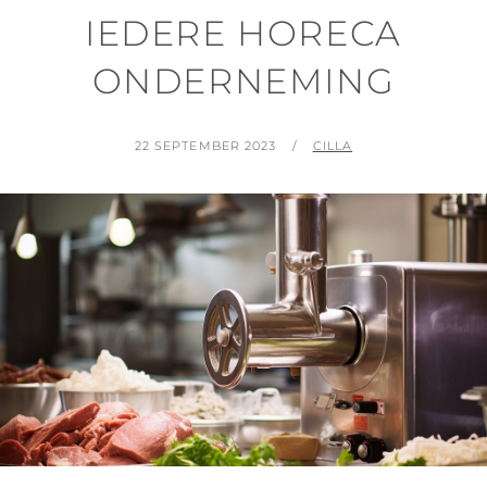
IEDERE HORECA
ONDERNEMING
POSTED
BY
22 SEPTEMBER 2023
CILLA
ON