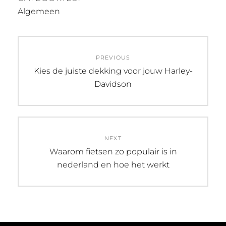
Algemeen
Post
PREVIOUS
navigation
Previous
Kies de juiste dekking voor jouw Harley-
post:
Davidson
NEXT
Next
Waarom fietsen zo populair is in
post:
nederland en hoe het werkt