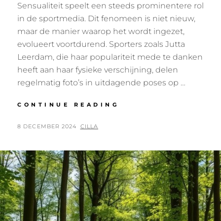
Sensualiteit speelt een steeds prominentere rol
in de sportmedia. Dit fenomeen is niet nieuw,
maar de manier waarop het wordt ingezet,
evolueert voortdurend. Sporters zoals Jutta
Leerdam, die haar populariteit mede te danken
heeft aan haar fysieke verschijning, delen
regelmatig foto’s in uitdagende poses op …
SENSUALITEIT
CONTINUE READING
IN
SPORTMEDIA:
POSTED
BY
8 DECEMBER 2024
CILLA
BALANS
ON
TUSSEN
PRESTATIES
EN
UITERLIJK