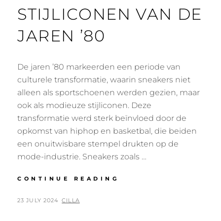
STIJLICONEN VAN DE
JAREN ’80
De jaren ’80 markeerden een periode van
culturele transformatie, waarin sneakers niet
alleen als sportschoenen werden gezien, maar
ook als modieuze stijliconen. Deze
transformatie werd sterk beïnvloed door de
opkomst van hiphop en basketbal, die beiden
een onuitwisbare stempel drukten op de
mode-industrie. Sneakers zoals …
SNEAKERS
CONTINUE READING
ALS
STIJLICONEN
POSTED
BY
23 JULY 2024
CILLA
VAN
ON
DE