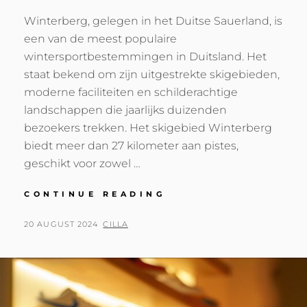
Winterberg, gelegen in het Duitse Sauerland, is
een van de meest populaire
wintersportbestemmingen in Duitsland. Het
staat bekend om zijn uitgestrekte skigebieden,
moderne faciliteiten en schilderachtige
landschappen die jaarlijks duizenden
bezoekers trekken. Het skigebied Winterberg
biedt meer dan 27 kilometer aan pistes,
geschikt voor zowel …
WAAROM
CONTINUE READING
WINTERBERG
DE
POSTED
BY
20 AUGUST 2024
CILLA
PERFECTE
ON
WINTERSPORTBEST
IS