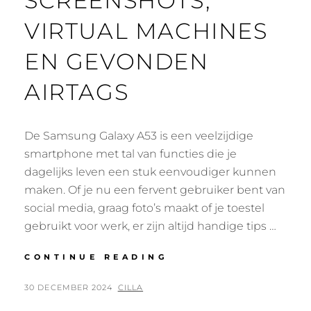
SCREENSHOTS,
VIRTUAL MACHINES
EN GEVONDEN
AIRTAGS
De Samsung Galaxy A53 is een veelzijdige
smartphone met tal van functies die je
dagelijks leven een stuk eenvoudiger kunnen
maken. Of je nu een fervent gebruiker bent van
social media, graag foto’s maakt of je toestel
gebruikt voor werk, er zijn altijd handige tips …
HANDIGE
CONTINUE READING
TIPS
VOOR
POSTED
BY
30 DECEMBER 2024
CILLA
SCREENSHOTS,
ON