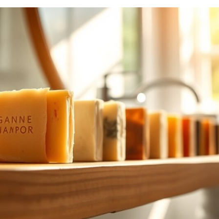
VIRTUAL
MACHINES
EN
GEVONDEN
AIRTAGS