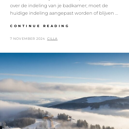
over de indeling van je badkamer; moet de
huidige indeling aangepast worden of blijven …
KOSTEN
CONTINUE READING
BESPAREN
BIJ
POSTED
BY
7 NOVEMBER 2024
CILLA
JE
ON
BADKAMERRENOVAT
SLIMME
KEUZES
MAKEN