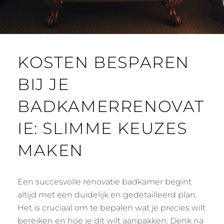
KOSTEN BESPAREN
BIJ JE
BADKAMERRENOVAT
IE: SLIMME KEUZES
MAKEN
Een succesvolle renovatie badkamer begint
altijd met een duidelijk en gedetailleerd plan.
Het is cruciaal om te bepalen wat je precies wilt
bereiken en hoe je dit wilt aanpakken. Denk na